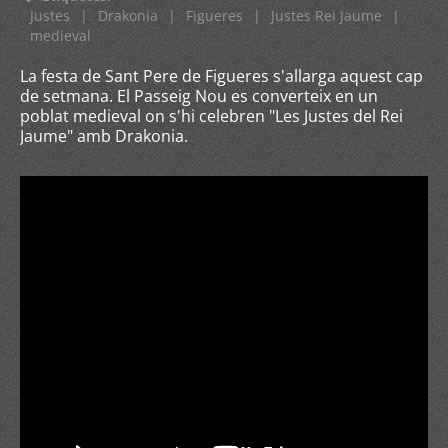
Justes
|
Drakonia
|
Figueres
|
Justes Rei Jaume
|
medieval
La festa de Sant Pere de Figueres s'allarga aquest cap
de setmana. El Passeig Nou es converteix en un
poblat medieval on s'hi celebren "Les Justes del Rei
Jaume" amb Drakonia.