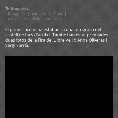
Etiquetes
:
fotografia
|
concurs
|
Fires
|
Fires i Festes de la Santa Creu
El primer premi ha estat per a una fotografia del
castell de focs d'artifici. També han estat premiades
dues fotos de la Fira del Llibre Vell d'Anna Oliveres i
Sergi Sarrià.