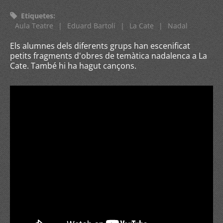
Etiquetes
:
Aula Teatre
|
Eduard Bartolí
|
La Cate
|
Nadal
Els alumnes dels diferents grups han escenificat
petits fragments d'obres de temàtica nadalenca a La
Cate. També hi ha hagut cançons.