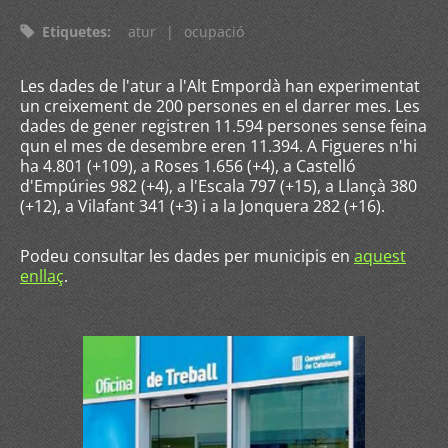
Etiquetes
:
atur
|
ocupació
Les dades de l'atur a l'Alt Empordà han experimentat
un creixement de 200 persones en el darrer mes. Les
dades de gener registren 11.594 persones sense feina
qun el mes de desembre eren 11.394. A Figueres n'hi
ha 4.801 (+109), a Roses 1.656 (+4), a Castelló
d'Empúries 982 (+4), a l'Escala 797 (+15), a Llançà 380
(+12), a Vilafant 341 (+3) i a la Jonquera 282 (+16).
Podeu consultar les dades per municipis en
aquest
enllaç
.