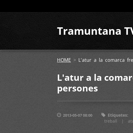
Tramuntana T
HOME
>
L'atur a la comarca fr
L'atur a la comar
persones
Etiquetes
:
2013-05-07 08:00
treball
|
at