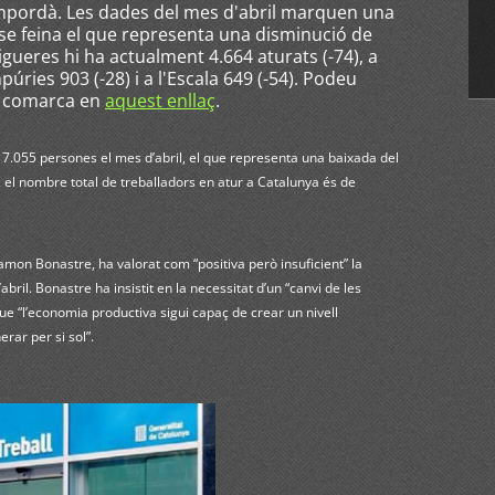
 Empordà. Les dades del mes d'abril marquen una
nse feina el que representa una disminució de
igueres hi ha actualment 4.664 aturats (-74), a
púries 903 (-28) i a l'Escala 649 (-54). Podeu
 i comarca en
aquest enllaç
.
 7.055 persones el mes d’abril, el que representa una baixada del
 el nombre total de treballadors en atur a Catalunya és de
Ramon Bonastre, ha valorat com “positiva però insuficient” la
abril. Bonastre ha insistit en la necessitat d’un “canvi de les
que “l’economia productiva sigui capaç de crear un nivell
rar per si sol”.