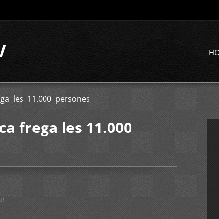
V
H
ega les 11.000 persones
ca frega les 11.000
ur