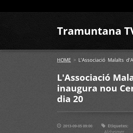
Tramuntana T
HOME
>
L'Associació Malalts d
L'Associació Mal
inaugura nou Cen
dia 20
Etiquetes
:
2013-09-05 09:00
Alzheimer