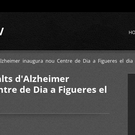
V
H
'Alzheimer inaugura nou Centre de Dia a Figueres el dia
alts d'Alzheimer
tre de Dia a Figueres el