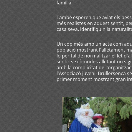
família.
També esperen que aviat els pess
més realistes en aquest sentit, pe
casa seva, identifiquin la natural
Un cop més amb un acte com aques
població mostrant l'alletament mat
lo per tal de normalitzar el fet d
sentir-se còmodes alletant on sig
amb la complicitat de l'organitzac
l'Associacó juvenil Brullersenca s
primer moment mostrant gran inter