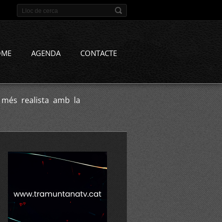
OME
AGENDA
CONTACTE
més realista amb la