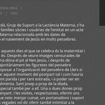
Dona dóna
|
nt
|
Llers
dà, Grup de Suport a la Lactància Materna, s'ha
amílies sòcies i usuàries de l’entitat en un acte
Materna relacionada amb les dates de
 el naixement de Jesús en molts pessebres.
aquests dies el que se celebra és la maternitat i
om és. Després de veure imatges censurades de
ia dóna el pit al Nen Jesús, i després de
ajoritàriament les figuretes del pessebre
posar a l'organització del pessebre de Llers si
trar aquest moment del postpart tal i com hauria
ent parida i per tant estirada, i a poder ser en
alimenta. Sant Josep a prop de la díada,
special també per a ell. Una o dues dones prop
nyant. I les visites, respectuoses, oferint uns
que neix: menjar cuinat, un portanadons i suport
 vegades vol dir oferir també intimitat a la