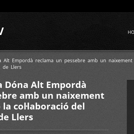
V
H
a Alt Empordà reclama un pessebre amb un naixement 
t de Llers
na Dóna Alt Empordà
ebre amb un naixement
la col·laboració del
de Llers