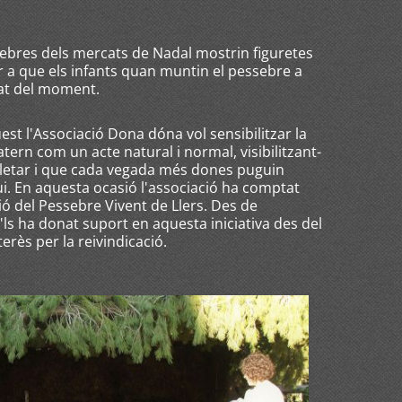
ebres dels mercats de Nadal mostrin figuretes
r a que els infants quan muntin el pessebre a
itat del moment.
t l'Associació Dona dóna vol sensibilitzar la
ern com un acte natural i normal, visibilitzant-
'alletar i que cada vegada més dones puguin
ui. En aquesta ocasió l'associació ha comptat
ió del Pessebre Vivent de Llers. Des de
e'ls ha donat suport en aquesta iniciativa des del
ès per la reivindicació.