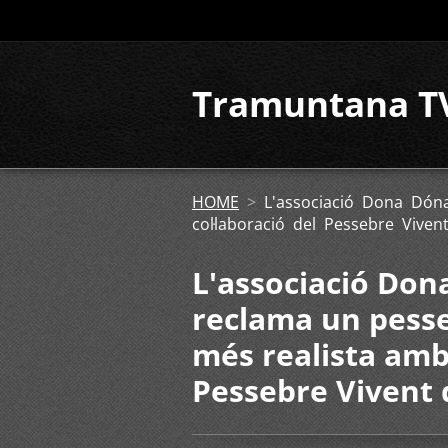
Tramuntana T
HOME
>
L'associació Dona Dón
col·laboració del Pessebre Viven
L'associació Do
reclama un pess
més realista amb 
Pessebre Vivent 