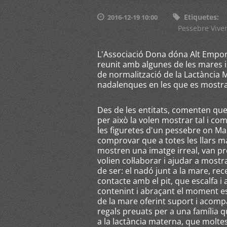
Etiquetes
:
2016-12-19 10:00
Pessebre Vive
L'Associació Dona dóna Alt Empor
reunit amb algunes de les mares i f
de normalització de la Lactància 
nadalenques en les que es mostra
Des de les entitats, comenten que 
per això la volen mostrar tal i c
les figuretes d'un pessebre on Mar
comprovar que a totes les llars m
mostren una imatge irreal, van pro
volien col·laborar i ajudar a mos
de ser: el nadó junt a la mare, rec
contacte amb el pit, que escalfa i 
contenint i abraçant el moment e
de la mare oferint suport i acompa
regals preuats per a una família 
a la lactància materna, que moltes