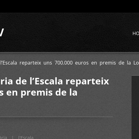
V
H
 l’Escala reparteix uns 700.000 euros en premis de la Lo
ia de l’Escala reparteix
s en premis de la
ària
|
l'Escala