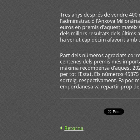
Tres anys després de vendre 400 d
l’administració l’Anxova Milionària
euros en premis d’aquest mateix s
dels millors resultats dels últim
ha venut cap dècim afavorit amb u
Part dels números agraciats corr
centenes dels premis més importa
màxima recompensa d’aquest 2026 
per tot l’Estat. Els números 45875
sorteig, respectivament. Fa poc m
empordanesa va repartir prop de 
Retorna