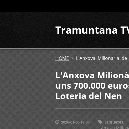
Tramuntana T
HOME
>
L'Anxova Milionària de
L'Anxova Milionàr
uns 700.000 euro
Loteria del Nen
Etiquetes
:
2026-01-06 18:00
Anxova Milion