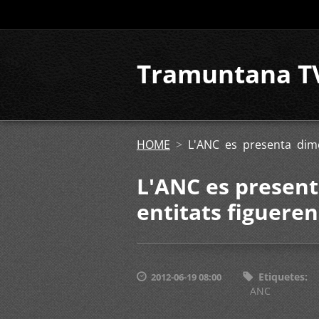
Tramuntana T
HOME
>
L'ANC es presenta dime
L'ANC es present
entitats figuere
Etiquetes
:
2012-06-19 08:00
ANC