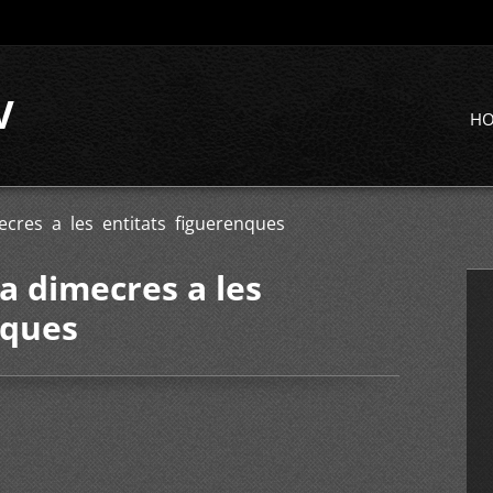
V
H
cres a les entitats figuerenques
a dimecres a les
nques