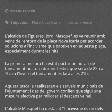
2023-07-13 09:00
Etiquetes
:
Plaça Nova Icària
|
descans veïnal
L’alcalde de Figueres, Jordi Masquef, es va reunir amb
veïns de l’entorn de la plaça Nova Icària per acordar
solucions a l’incivisme que pateixen en aquesta plaça,
especialment durant les nits.
La primera mesura ha estat pactar un horari de
tancament nocturn durant l’estiu, que serà de 22h a
7h, i a l’hivern el tancament es farà a les 21h.
Aqueta tasca la realitzaran els serveis municipals de
l’Ajuntament i des del govern confien que sigui una
mesura efectiva per millorar el descans veïnal.
L’alcalde Masquef ha destacat “l’incivisme és un dels