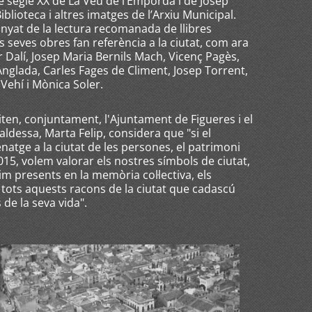
 de segle XX de La Veu de l’Empordà i de Josep
iblioteca i altres imatges de l’Arxiu Municipal.
yat de la lectura recomanada de llibres
seves ­obres fan referència a la ciutat, com ara
r Dalí, Josep Maria Bernils Mach, Vicenç Pagès,
Anglada, Carles Fages de Climent, Josep Torrent,
Vehí i Mònica Soler.
iten, conjuntament, l'Ajuntament de Figueres i el
ldessa, Marta Felip, considera que "si el
atge a la ciutat de les persones, el patrimoni
15, volem valorar els nostres símbols de ciutat,
im presents en la memòria col·lectiva, els
n tots aquests racons de la ciutat que cadascú
de la seva vida".