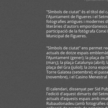
"Símbols de ciutat" és el títol del
l'Ajuntament de Figueres i el Se
fotografies antigues i modernes
literàries d'autors empordanesos.
participació de la fotògrafa Conxi 
Municipal de Figueres.
"Símbols de ciutat" ens permet re
actuals de dotze espais emblemàti
l’Ajuntament (gener); la plaça de l
(març); la plaça Catalunya (abril); l
plaça del Gra (juliol); la zona espor
Torre Galatea (setembre); el passe
(novembre), i el Casino Menestral
El calendari, dissenyat per Sid Pu
l'edició d'aquest dimarts del Set
actuals d’aquests espais amb ima
Rubaudonadeu (amb fotografies de