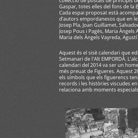
col·lecció de postals de principis
Gaspar, totes elles del fons de la B
Cada espai proposat està acompan
d’autors empordanesos que en les 
Josep Pla, Joan Guillamet, Salvado
Josep Pous i Pagès, Maria Àngels 
Maria dels Àngels Vayreda, Agustí 
Aquest és el sisè calendari que ed
Setmanari de l'Alt EMPORDÀ. L'alca
calendari del 2014 va ser un homen
més preuat de Figueres. Aquest 20
els símbols que els figuerencs ten
records i les històries viscudes e
relaciona amb moments especials 