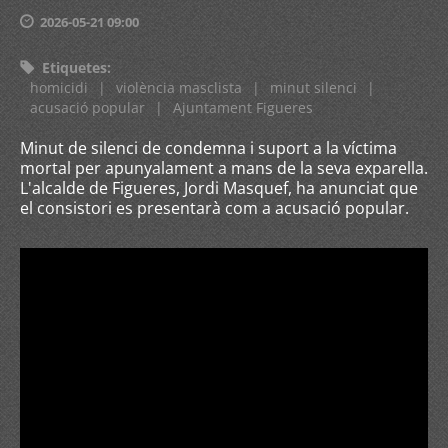
2026-05-21 09:00
Etiquetes
:
homicidi
|
violència masclista
|
minut silenci
|
acusació popular
|
Ajuntament Figueres
Minut de silenci de condemna i suport a la víctima
mortal per apunyalament a mans de la seva exparella.
L'alcalde de Figueres, Jordi Masquef, ha anunciat que
el consistori es presentarà com a acusació popular.