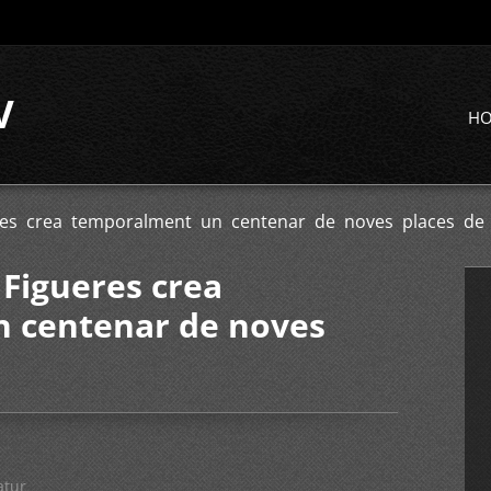
V
H
res crea temporalment un centenar de noves places de 
Figueres crea
 centenar de noves
atur