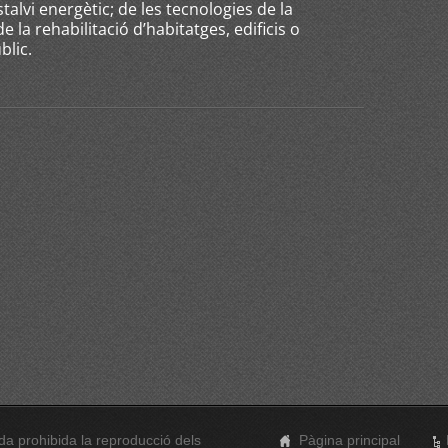
stalvi energètic; de les tecnologies de la
de la rehabilitació d’habitatges, edificis o
blic.
a prohibida la reproducció dels
Pàgina principal