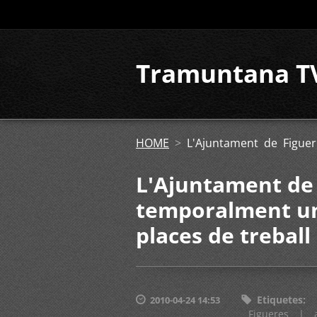
Tramuntana T
HOME
>
L'Ajuntament de Figue
L'Ajuntament de 
temporalment un
places de treball
Etiquetes
:
2010-04-24 14:53
Figueres
|