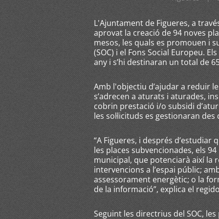
L'Ajuntament de Figueres, a travé
aprovat la creació de 94 noves pla
mesos, les quals es promouen i s
(SOC) i el Fons Social Europeu. E
any i s’hi destinaran un total de 6
Amb l'objectiu d’ajudar a reduir le
s’adrecen a aturats i aturades, in
cobrin prestació i/o subsidi d’atur
les sol·licituds es gestionaran des 
“A Figueres, i després d’estudiar q
les places subvencionades, els 94 l
municipal, que potenciarà així la r
intervencions a l’espai públic; amb
assessorament energètic; o la for
de la informació”, explica el regid
Seguint les directrius del SOC, le