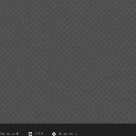
Mapa web
RSS
Imprimeix