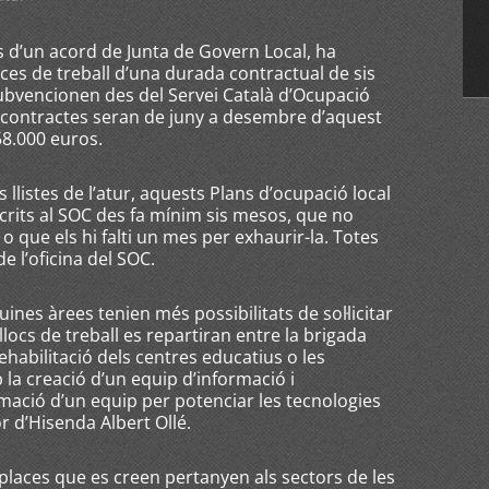
s d’un acord de Junta de Govern Local, ha
ces de treball d’una durada contractual de sis
ubvencionen des del Servei Català d’Ocupació
ls contractes seran de juny a desembre d’aquest
58.000 euros.
s llistes de l’atur, aquests Plans d’ocupació local
scrits al SOC des fa mínim sis mesos, que no
 o que els hi falti un mes per exhaurir-la. Totes
de l’oficina del SOC.
uines àrees tenien més possibilitats de sol·licitar
locs de treball es repartiran entre la brigada
ehabilitació dels centres educatius o les
 la creació d’un equip d’informació i
mació d’un equip per potenciar les tecnologies
or d’Hisenda Albert Ollé.
s places que es creen pertanyen als sectors de les