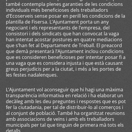
també contempla plenes garanties de les condicions
individuals més beneficioses dels treballadors
d’Ecoserveis sense posar en perill les condicions de la
plantilla de Fisersa. L’Ajuntament porta un any
negociant i els representants de l’empresa, del
consistori i dels sindicats que han convocat la vaga
han intentat acostar postures en quatre mediacions
que s’han fet al Departament de Treball. El preacord
que demà presentarà l’Ajuntament inclou condicions
que es consideren beneficioses per intentar posar fi a
una vaga que es considera injusta i que està causant
greus perjudicis per a la ciutat, i més a les portes de
les festes nadalenques.
L’Ajuntament vol aconseguir que hi hagi una màxima
transparència informativa en relació i ha elaborat un
decàleg amb les deu preguntes i respostes que es pot
fer la ciutadania, per tal de distribuir-lo al comerços i
al conjunt de població. També ha organitzat reunions
amb associacions de veïns i amb els treballadors
municipals per tal que tinguin de primera mà tots els
detalls.