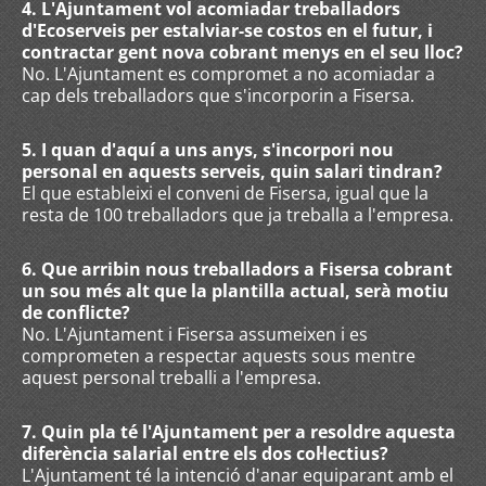
4. L'Ajuntament vol acomiadar treballadors
d'Ecoserveis per estalviar-se costos en el futur, i
contractar gent nova cobrant menys en el seu lloc?
No. L'Ajuntament es compromet a no acomiadar a
cap dels treballadors que s'incorporin a Fisersa.
5. I quan d'aquí a uns anys, s'incorpori nou
personal en aquests serveis, quin salari tindran?
El que estableixi el conveni de Fisersa, igual que la
resta de 100 treballadors que ja treballa a l'empresa.
6. Que arribin nous treballadors a Fisersa cobrant
un sou més alt que la plantilla actual, serà motiu
de conflicte?
No. L'Ajuntament i Fisersa assumeixen i es
comprometen a respectar aquests sous mentre
aquest personal treballi a l'empresa.
7. Quin pla té l'Ajuntament per a resoldre aquesta
diferència salarial entre els dos col·lectius?
L'Ajuntament té la intenció d'anar equiparant amb el