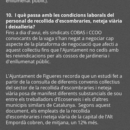
enllumenat públic).
10. I què passa amb les condicions laborals del
personal de recollida d'escombraries, neteja viària
i deixalleria?
Fins a dia d'avui, els sindicats COBAS i CCOO
convocants de la vaga s'han negat a negociar cap
aspecte de la plataforma de negociació que afecti a
aquest col·lectiu fins que l'Ajuntament no cedís amb
les reivindicacions per als cossos de jardineria i
d'enllumenat públic.
L'Ajuntament de Figueres recorda que un estudi fet a
partir de la consulta de diferents convenis col·lectius
del sector de la recollida d’escombraries i neteja
viària posa de manifest diferents substancials de sou
entre els treballadors d’Ecoserveis i els d’altres
municipis similars de Catalunya. Segons aquest
document, els empleats de la recollida
d’escombraries i neteja viària de la capital de l’Alt
Empordà cobren, de mitjana, un 12% més.