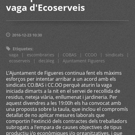
vaga d'Ecoserveis
2016-12-23 10:30
Etiquetes
:
vaga
|
escombraries
|
COBAS
|
CCOO
|
sindicats
|
ecoserveis
|
decàleg
|
Ajuntament Figueres
L’Ajuntament de Figueres continua fent els màxims
esforços per intentar arribar a un acord amb els
sindicats CO.BAS i CC.OO perquè aturin la vaga
iniciada dimarts a la nit en el servei de recollida de
residus, neteja viària, enllumenat i jardineria. Per
aquest divendres a les 19:00h els ha convocat amb
una proposta sobre la taula, que inclou el compromís
detallat de no aplicar mesures laborals que
comportin l’extinció dels contractes dels treballadors
subrogats a l’empara de causes objectives de tipus
productiu i/o econòmiques i/o organitzatives, i que