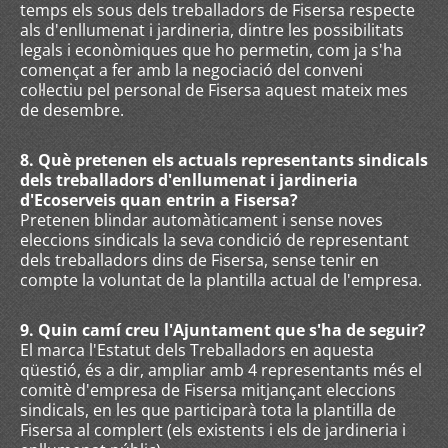
temps els sous dels treballadors de Fisersa respecte
als d'enllumenat i jardineria, dintre les possibilitats
legals i econòmiques que ho permetin, com ja s'ha
començat a fer amb la negociació del conveni
col·lectiu pel personal de Fisersa aquest mateix mes
de desembre.
8. Què pretenen els actuals representants sindicals
dels treballadors d'enllumenat i jardineria
d'Ecoserveis quan entrin a Fisersa?
Pretenen blindar automàticament i sense noves
eleccions sindicals la seva condició de representant
dels treballadors dins de Fisersa, sense tenir en
compte la voluntat de la plantilla actual de l'empresa.
9. Quin camí creu l'Ajuntament que s'ha de seguir?
El marca l'Estatut dels Treballadors en aquesta
qüestió, és a dir, ampliar amb 4 representants més el
comitè d'empresa de Fisersa mitjançant eleccions
sindicals, en les que participarà tota la plantilla de
Fisersa al complert (els existents i els de jardineria i