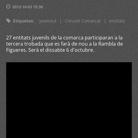
2012-10-03 15:30
Etiquetes
:
Joventut
|
Consell Comarcal
|
entitats
27 entitats juvenils de la comarca participaran a la
tercera trobada que es farà de nou a la Rambla de
Figueres. Serà el dissabte 6 d'octubre.