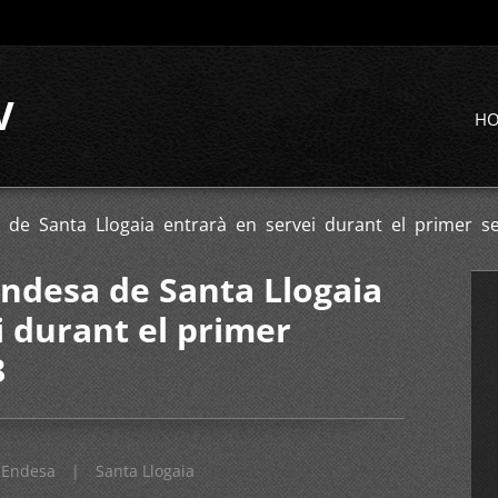
V
H
 de Santa Llogaia entrarà en servei durant el primer 
Endesa de Santa Llogaia
i durant el primer
8
Endesa
|
Santa Llogaia