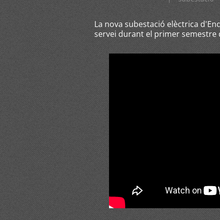
La nova subestació elèctrica d'En
servei durant el primer semestre 