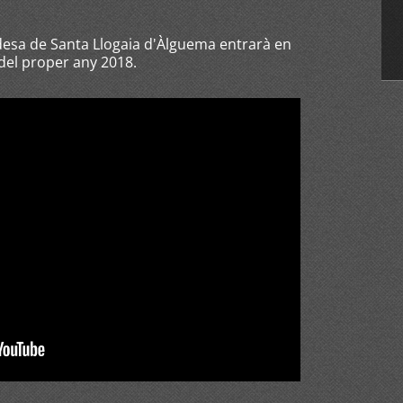
desa de Santa Llogaia d'Àlguema entrarà en
del proper any 2018.