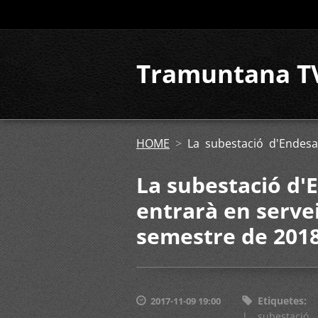
Tramuntana T
HOME
>
La subestació d'Endesa
La subestació d'
entrarà en serve
semestre de 201
Etiquetes
:
2017-11-09 19:00
|
subestació