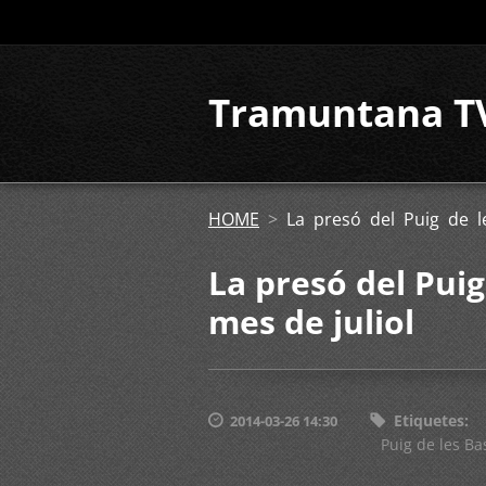
Tramuntana T
HOME
>
La presó del Puig de le
La presó del Puig
mes de juliol
Etiquetes
:
2014-03-26 14:30
Puig de les Ba