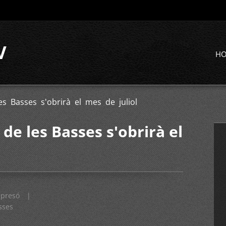
V
H
s Basses s'obrirà el mes de juliol
 de les Basses s'obrirà el
presó
|
sses