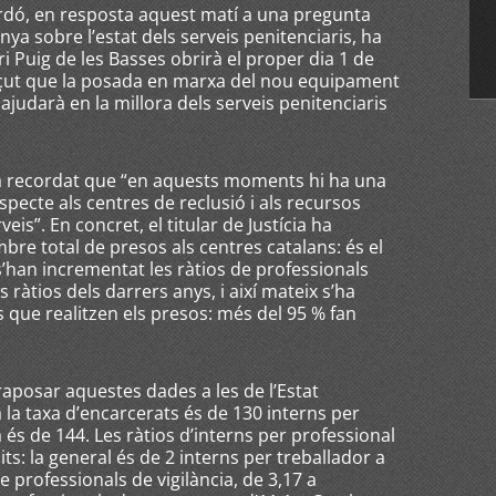
ordó, en resposta aquest matí a una pregunta
nya sobre l’estat dels serveis penitenciaris, ha
i Puig de les Basses obrirà el proper dia 1 de
nçut que la posada en marxa del nou equipament
ajudarà en la millora dels serveis penitenciaris
a recordat que “en aquests moments hi ha una
specte als centres de reclusió i als recursos
s”. En concret, el titular de Justícia ha
re total de presos als centres catalans: és el
 s’han incrementat les ràtios de professionals
s ràtios dels darrers anys, i així mateix s’ha
 que realitzen els presos: més del 95 % fan
raposar aquestes dades a les de l’Estat
 la taxa d’encarcerats és de 130 interns per
és de 144. Les ràtios d’interns per professional
ts: la general és de 2 interns per treballador a
e professionals de vigilància, de 3,17 a