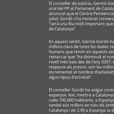
El conseller de Justícia, Germà G
oral del PP al Parlament de Catalu
anunciat que el Centre Penitenciar
juliol. Gordó s’ha mostrat conve
“serà una fita molt important que 
de Catalunya”.
En aquest sentit, Germà Gordó h
millora clara de totes les dades re
humans que tenim en aquests servei
remarcat que “ha disminuït el nomb
nivell més baix des de l’any 2007;
respecte als presos: són les millor
incrementat el nombre d’activitats
algun tipus d’activitat”.
El conseller Gordó ha volgut cont
espanyol. Així, mentre a Catalunya
cada 100.000 habitants, a Espanya 
també són millors en tots els àmbi
Catalunya i de 2,90 a Espanya; la d