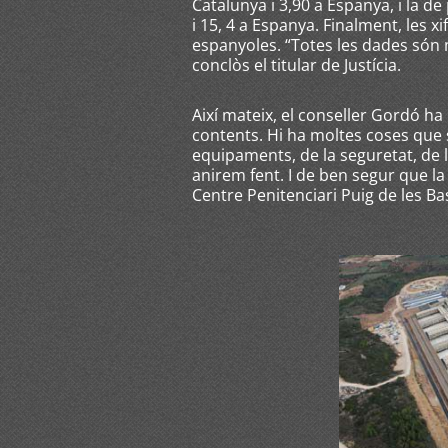
Catalunya i 3,90 a Espanya, i la d
i 15, 4 a Espanya. Finalment, les x
espanyoles. “Totes les dades són m
conclòs el titular de Justícia.
Així mateix, el conseller Gordó h
contents. Hi ha moltes coses que s
equipaments, de la seguretat, de 
anirem fent. I de ben segur que la
Centre Penitenciari Puig de les B