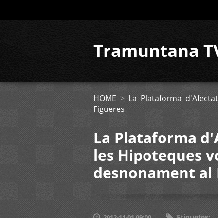
Tramuntana T
HOME
>
La Plataforma d'Afecta
Figueres
La Plataforma d'A
les Hipoteques vo
desnonament al 
Etiquetes
:
2012-11-01 09:00