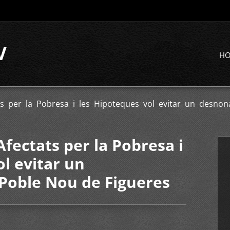
V
H
ts per la Pobresa i les Hipoteques vol evitar un desn
fectats per la Pobresa i
l evitar un
Poble Nou de Figueres