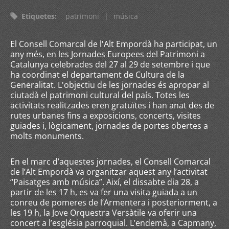
Etiquetes
:
patrimoni
|
música
El Consell Comarcal de l'Alt Empordà ha participat, un
any més, en les Jornades Europees del Patrimoni a
Catalunya celebrades del 27 al 29 de setembre i que
ha coordinat el departament de Cultura de la
Generalitat. L'objectiu de les jornades és apropar al
ciutadà el patrimoni cultural del país. Totes les
activitats realitzades eren gratuïtes i han anat des de
rutes urbanes fins a exposicions, concerts, visites
guiades i, lògicament, jornades de portes obertes a
molts monuments.
En el marc d’aquestes jornades, el Consell Comarcal
de l’Alt Empordà va organitzar aquest any l’activitat
“Paisatges amb música”. Així, el dissabte dia 28, a
partir de les 17 h, es va fer una visita guiada a un
conreu de pomeres de l’Armentera i posteriorment, a
les 19 h, la Jove Orquestra Versàtile va oferir una
concert a l’església parroquial. L’endemà, a Capmany,