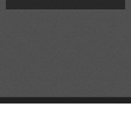
© 2026 Reservats tots els drets
Queda prohibida la
reproducció dels continguts sense autorització expressa. Article
32.1, paràgraf segon, Llei 23/2006 de la Propietat intel·lectual