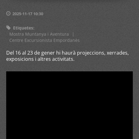
2025-11-17 10:30
Etiquetes
:
Mostra Muntanya i Aventura
|
Centre Excursionista Empordanès
Del 16 al 23 de gener hi haurà projeccions, xerrades,
exposicions i altres activitats.