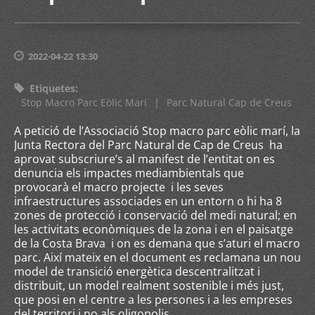
2022-04-22 13:30
Etiquetes
:
Stop Macro Parc Eòlic Marí
|
Parc Natural Cap de Creus
A petició de l’Associació Stop macro parc eòlic marí, la
Junta Rectora del Parc Natural de Cap de Creus ha
aprovat subscriure’s al manifest de l’entitat on es
denuncia els impactes mediambientals que
provocarà el macro projecte i les seves
infraestructures associades en un entorn o hi ha 8
zones de protecció i conservació del medi natural; en
les activitats econòmiques de la zona i en el paisatge
de la Costa Brava i on es demana que s’aturi el macro
parc. Així mateix en el document es reclamana un nou
model de transició energètica descentralitzat i
distribuit, un model realment sostenible i més just,
que posi en el centre a les persones i a les empreses
del territori i no als oligopolis.