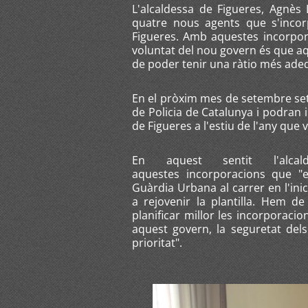
L'alcaldessa de Figueres, Agnès 
quatre nous agents que s'incor
Figueres. Amb aquestes incorporac
voluntat del nou govern és que aq
de poder tenir una ràtio més adequ
En el pròxim mes de setembre set
de Policia de Catalunya i podran 
de Figueres a l'estiu de l'any que 
En aquest sentit l'alca
aquestes incorporacions que "
Guàrdia Urbana al carrer en l'ini
a rejovenir la plantilla. Hem d
planificar millor les incorporacio
aquest govern, la seguretat dels 
prioritat".