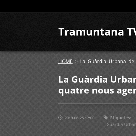
Tramuntana T
HOME
>
La Guàrdia Urbana de 
La Guàrdia Urban
quatre nous age
Etiquetes
:
2019-06-25 17:00
Guàrdia Urba