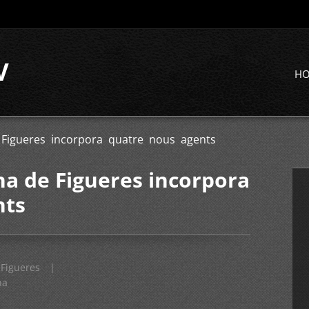
V
H
Figueres incorpora quatre nous agents
a de Figueres incorpora
nts
Figueres
|
na