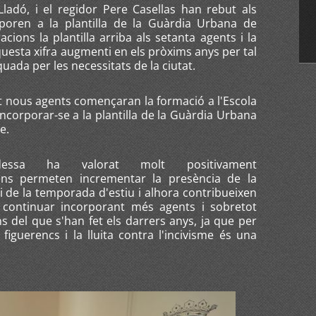
Lladó, i el regidor Pere Casellas han rebut als
poren a la plantilla de la Guàrdia Urbana de
ions la plantilla arriba als setanta agents i la
uesta xifra augmenti en els pròxims anys per tal
ada per les necessitats de la ciutat.
 nous agents començaran la formació a l'Escola
incorporar-se a la plantilla de la Guàrdia Urbana
ve.
ldessa ha valorat molt positivament
ens permeten incrementar la presència de la
ci de la temporada d'estiu i alhora contribueixen
e continuar incorporant més agents i sobretot
ns del que s'han fet els darrers anys, ja que per
figuerencs i la lluita contra l'incivisme és una