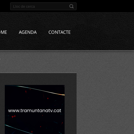
OME
AGENDA
CONTACTE
'