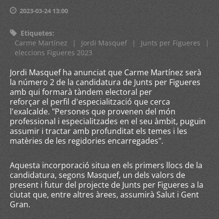
2023-03-24 13:00
Etiquetes
:
Carme Martínez
|
Jordi Masquef
|
Junts per Figueres
|
eleccions Figueres 2023
Jordi Masquef ha anunciat que Carme Martínez serà
la número 2 de la candidatura de Junts per Figueres
amb qui formarà tàndem electoral per
reforçar el perfil d'especialització que cerca
l'exalcalde. "Persones que provenen del món
professional i especialitzades en el seu àmbit, puguin
assumir i tractar amb profunditat els temes i les
matèries de les regidories encarregades".
Aquesta incorporació situa en els primers llocs de la
candidatura, segons Masquef, un dels valors de
present i futur del projecte de Junts per Figueres a la
ciutat que, entre altres àrees, assumirà Salut i Gent
Gran.