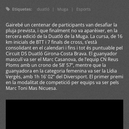
Etiquetes
:
duatló
|
Muga
|
Esports
Gairebé un centenar de participants van desafiar la
pluja prevista, i que finalment no va aparèixer, en la
tercera edició de la Duatló de la Muga. La cursa, de 16
km inicials de BTT i 7 finals de cross, s’està
consolidant en el calendari i fins i tot és puntuable pel
Circuït DS Duatló Girona-Costa Brava. El guanyador
masculí va ser el Marc Casanova, de l’equip CN Reus
Ploms amb un crono de 58’ 57’’, mentre que la
guanyadora en la categoria femenina va ser la Lídia
Vergés, amb 1h 16’ 02’’ del Diversport. El primer premi
en la modalitat de competició per equips va ser pels
Marc Toni Mas Nicuesa.