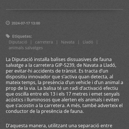
2024-07-17 13:00
Etiquetes
:
Diputació
|
carretera
|
Navata
|
Lladó
|
animals salvatges
La Diputació instal·la balises dissuasives de fauna
salvatge a la carretera GIP-5239, de Navata a Lladó,
per evitar-hi accidents de trànsit. Es tracta d’un
dispositiu innovador que s’activa quan detecta, al
mateix temps, la presència d’un vehicle i d’un animal a
prop de la via. La balisa té un radi d’activació efectiu
que oscil·la entre els 13 i els 17 metres i emet senyals
acústics i lluminosos que alerten els animals i eviten
que s’acostin a la carretera. A més, també adverteix el
conductor de la presència de fauna.
D’aquesta manera, utilitzant una separació entre