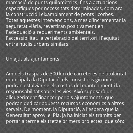
marcació de punts quilomètrics) fins a actuacions
específiques per necessitats determinades, com ara
la construcció i eixamplament de ponts i corbes.
Totes aquestes intervencions, a més d'incrementar la
seguretat viària, revertiran positivament en
l'adequació a requeriments ambientals,
l'accessibilitat, la vertebració del territori i l'equitat
entre nuclis urbans similars.
Un ajut als ajuntaments
Amb els traspàs de 300 km de carreteres de titularitat
municipal a la Diputació, els consistoris gironins
podran estalviar-se els costos del manteniment i la
responsabilitat sobre les vies. Això suposarà un
alleugeriment financer per als ajuntaments, que
podran dedicar aquests recursos econòmics a altres
serveis. De moment, la Diputació, a l'espera que la
Generalitat aprovi el Pla, ja ha iniciat els tràmits per
portar a terme els tretze primers projectes, que són: