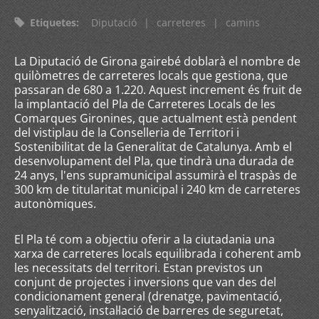
Etiquetes
:
Diputació
|
carreteres
|
camins
La Diputació de Girona gairebé doblarà el nombre de
quilòmetres de carreteres locals que gestiona, que
passaran de 680 a 1.220. Aquest increment és fruit de
la implantació del Pla de Carreteres Locals de les
Comarques Gironines, que actualment està pendent
del vistiplau de la Conselleria de Territori i
Sostenibilitat de la Generalitat de Catalunya. Amb el
desenvolupament del Pla, que tindrà una durada de
24 anys, l'ens supramunicipal assumirà el traspàs de
300 km de titularitat municipal i 240 km de carreteres
autonòmiques.
El Pla té com a objectiu oferir a la ciutadania una
xarxa de carreteres locals equilibrada i coherent amb
les necessitats del territori. Estan previstos un
conjunt de projectes i inversions que van des del
condicionament general (drenatge, pavimentació,
senyalització, instal·lació de barreres de seguretat,