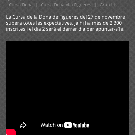
Cursa Dona
|
Cursa Dona Vila Figueres
|
Grup Iris
La Cursa de la Dona de Figueres del 27 de novembre
supera totes les expectatives. Ja hi ha més de 2.300
inscrites i el dia 2 serà el darrer dia per apuntar-s'hi.