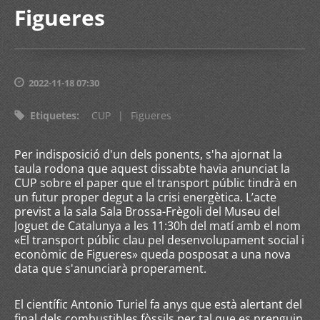
Figueres
2022-11-18 07:30
Etiquetes
:
CUP
|
Figueres
Per indisposició d'un dels ponents, s'ha ajornat la
taula rodona que aquest dissabte havia anunciat la
CUP sobre el paper que el transport públic tindrà en
un futur proper degut a la crisi energètica. L’acte
previst a la sala Sala Brossa-Frègoli del Museu del
Joguet de Catalunya a les 11:30h del matí amb el nom
«El transport públic clau pel desenvolupament social i
econòmic de Figueres» queda posposat a una nova
data que s'anunciarà properament.
El científic Antonio Turiel fa anys que està alertant del
final dels combustibles fòssils per tal que es prenguin