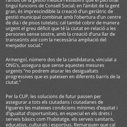
l’àmbit de la gestió mèdica i establint que el patronat
tingui funcions de Consell Social; en l’àmbit de la gent
gran, és imprescindible la creació d’un geriàtric de
gestió municipal combinat amb l’obertura d’un centre
de dia i de pisos tutelats; cal també cobrir de manera
urgent el greu dèficit que té la ciutat en relació a les
persones sense sostre, amb la creació d’una llar de
transeünts així com la necessària ampliació del
menjador social.”
Armengol, número dos de la candidatura, vinculat a
ONG’s, assegura que sense aquestes mesures
urgents “no podrem aturar les desigualtats
progressives que es pateixen en diferents barris de la
ciutat.”
Per la CUP, les solucions de futur passen per
assegurar a tots els ciutadans i ciutadanes de
Figueres les mateixes condicions mínimes d’equitat i
d’igualtat d’oportunitats, en especial en els drets i
serveis bàsics com l’habitatge, els serveis sanitaris,
educatius, culturals i esportius. Remarquen que cal