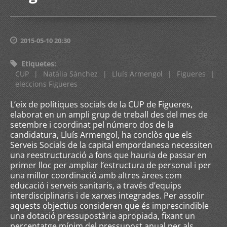
2015-05-10 20:30
Etiquetes
:
CUP
|
Natàlia Sànchez
|
Lluís Armengol
|
Figueres
|
eleccions Figueres
L’eix de polítiques socials de la CUP de Figueres,
elaborat en un ampli grup de treball des del mes de
setembre i coordinat pel número dos de la
candidatura, Lluís Armengol, ha conclòs que els
Serveis Socials de la capital empordanesa necessiten
una reestructuració a fons que hauria de passar en
primer lloc per ampliar l’estructura de personal i per
una millor coordinació amb altres àrees com
educació i serveis sanitaris, a través d’equips
interdisciplinaris i de xarxes integrades. Per assolir
aquests objectius consideren que és imprescindible
una dotació pressupostària apropiada, fixant un
percentatge mínim del pressupost anual per als