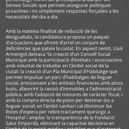
Serveis Socials que permeti assegurar polítiques
proactives i no simplement respostes forçades a les
necessitats del dia a dia.
Amb la mateixa finalitat de reducció de les
desigualtats, la candidatura proposa un paquet
d’actuacions que afronti d’arrel un conjunt de
deficiències que pateix la ciutat. En aquest sentit, Lluís
Armengol destaca “la creació d’un Consell Social
Municipal amb la participació d’entitats i associacions
amb voluntat de treballar en l’àmbit social de la
ciutat; la creació d’un Pla Municipal d’Habitatge que
permeti impulsar un parc d’habitatges de lloguer
social, pressionant a les entitats financeres amb pisos
buits, afavorint la cessió d’immobles a l’administració
pública, amb l’adopció de mesures de caràcter fiscal, i
amb la compra directa de pisos per destinar-los a
lloguer social; en l’àmbit sanitari cal disminuir les
llistes d’espera per rebre tractament quirúrgic a
l’hospital i ampliar la transparència de la Fundació
Salut Empordà, eliminant la capacitat decisòria en