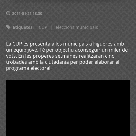
2011-01-21 18:30
Etiquetes
:
CUP
|
eleccions municipals
La CUP es presenta a les municipals a Figueres amb
un equip jove. Té per objectiu aconseguir un miler de
vots. En les properes setmanes realitzaran cinc
trobades amb la ciutadania per poder elaborar el
programa electoral.