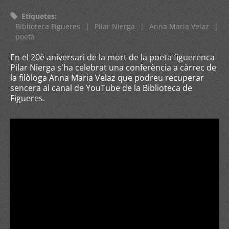
Etiquetes
:
Biblioteca Figueres
|
Pilar Nierga
|
Anna Maria Velaz
|
poeta
En el 20è aniversari de la mort de la poeta figuerenca
Pilar Nierga s'ha celebrat una conferència a càrrec de
la filòloga Anna Maria Velaz que podreu recuperar
sencera al canal de YouTube de la Biblioteca de
Figueres.