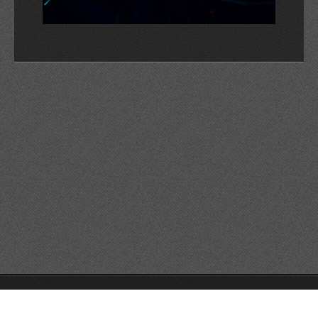
© 2026 Reservats tots els drets
Queda prohibida la
reproducció dels continguts sense autorització expressa. Article