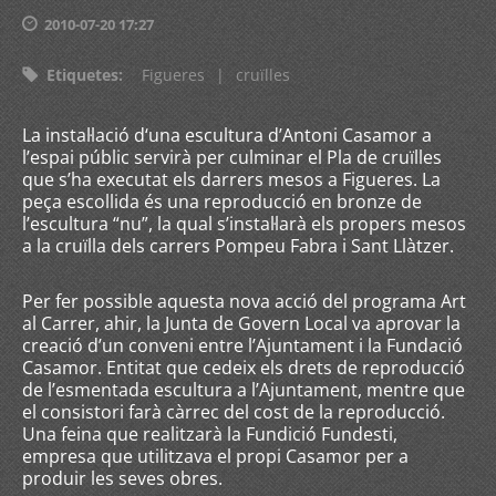
2010-07-20 17:27
Etiquetes
:
Figueres
|
cruïlles
La instal·lació d‘una escultura d’Antoni Casamor a
l’espai públic servirà per culminar el Pla de cruïlles
que s’ha executat els darrers mesos a Figueres. La
peça escollida és una reproducció en bronze de
l’escultura “nu”, la qual s’instal·larà els propers mesos
a la cruïlla dels carrers Pompeu Fabra i Sant Llàtzer.
Per fer possible aquesta nova acció del programa Art
al Carrer, ahir, la Junta de Govern Local va aprovar la
creació d’un conveni entre l’Ajuntament i la Fundació
Casamor. Entitat que cedeix els drets de reproducció
de l’esmentada escultura a l’Ajuntament, mentre que
el consistori farà càrrec del cost de la reproducció.
Una feina que realitzarà la Fundició Fundesti,
empresa que utilitzava el propi Casamor per a
produir les seves obres.