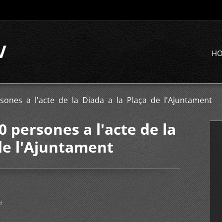
V
H
ones a l'acte de la Diada a la Plaça de l'Ajuntament
 persones a l'acte de la
 de l'Ajuntament
a