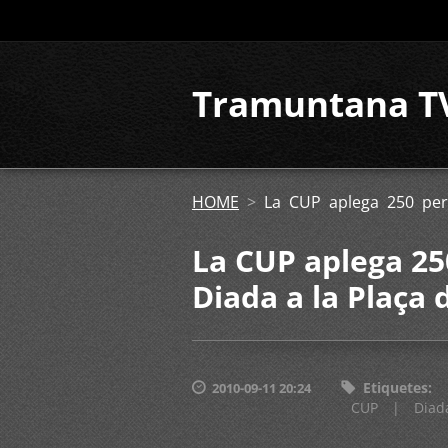
Tramuntana T
HOME
>
La CUP aplega 250 pers
La CUP aplega 250
Diada a la Plaça
Etiquetes
:
2010-09-11 20:24
CUP
|
Diad