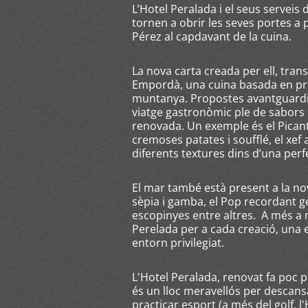
L’Hotel Peralada i el seus serveis 
tornen a obrir les seves portes a
Pérez al capdavant de la cuina.
La nova carta creada per ell, trans
Empordà, una cuina basada en pr
muntanya. Propostes avantguardi
viatge gastronòmic ple de sabors 
renovada. Un exemple és el Pica
cremoses patates i soufflé, el xe
diferents textures dins d’una per
El mar també està present a la no
sèpia i gamba, el Pop recordant ge
escopinyes entre altres. A més a 
Perelada per a cada creació, una
entorn privilegiat.
L'Hotel Peralada, renovat fa poc p
és un lloc meravellós per descansa
practicar esport (a més del golf, l'