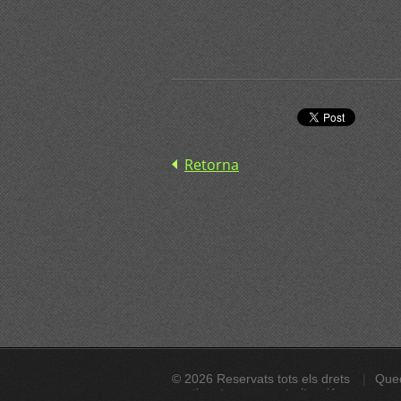
Retorna
© 2026 Reservats tots els drets
Qued
continguts sense autorització expressa. A