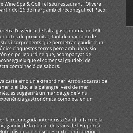
de Wine Spa & Golf i el seu restaurant l’Olivera
 partir del 26 de març amb el reconegut xef Paco
metrà l’essència de l’alta gastronomia de l’Alt
oductes de proximitat, tant de mar com de
stes i sorprenents que permetran gaudir d’un
únics d’aquestes terres però amb una visió
ntón en perigourdine que, acompanyat de
f aconsegueix que el comensal gaudeixi de
fecta combinació de sabors.
va carta amb un extraordinari Arròs socarrat de
ner o el Lluç a la palangre, verd de mar i
més, es suggerirà un maridatge de Vins
 experiència gastronòmica completa en un
er la reconeguda interiorista Sandra Tarruella,
r, gaudir de la cuina i dels vins de l'Empordà,
Hotel disposa de piscines, exterior i interior, i