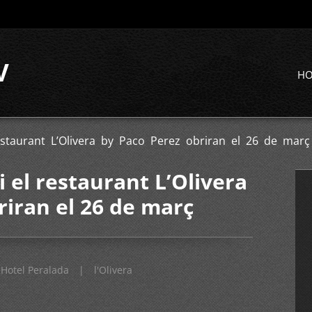
V
H
restaurant L’Olivera by Paco Perez obriran el 26 de març
i el restaurant L’Olivera
riran el 26 de març
Hotel Peralada
|
l'Olivera