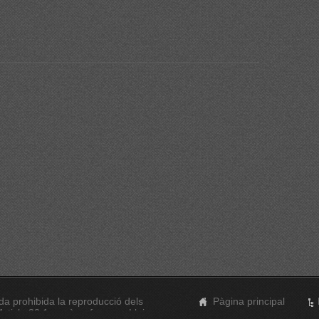
a prohibida la reproducció dels
Pàgina principal
rticle 32.1, paràgraf segon, Llei