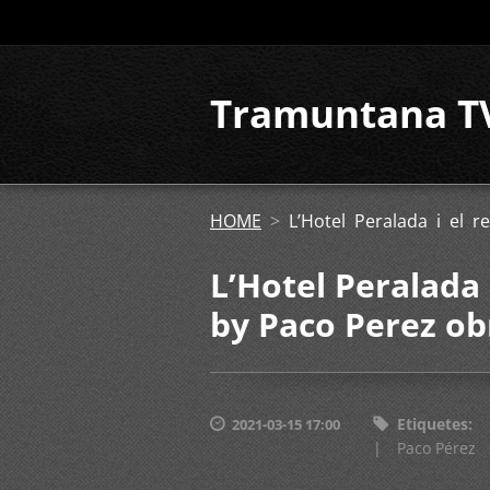
Tramuntana T
HOME
>
L’Hotel Peralada i el 
L’Hotel Peralada 
by Paco Perez ob
Etiquetes
:
2021-03-15 17:00
|
Paco Pérez