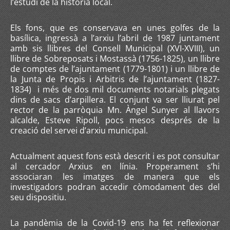
l’estudi de la història local.
Els fons, que es conservava en unes golfes de la
basílica, ingressà a l’arxiu l’abril de 1987 juntament
amb sis llibres del Consell Municipal (XVI-XVIII), un
llibre de Sobreposats i Mostassà (1756-1825), un llibre
de comptes de l’ajuntament (1779-1801) i un llibre de
la Junta de Propis i Arbitris de l’ajuntament (1827-
1834) i més de dos mil documents notarials plegats
dins de sacs d’arpillera. El conjunt va ser lliurat pel
rector de la parròquia Mn. Àngel Sunyer al llavors
alcalde, Esteve Ripoll, pocs mesos després de la
creació del servei d’arxiu municipal.
Actualment aquest fons està descrit i es pot consultar
al cercador Arxius en línia. Properament s’hi
associaran les imatges de manera que els
investigadors podran accedir còmodament des del
seu dispositiu.
La pandèmia de la Covid-19 ens ha fet reflexionar