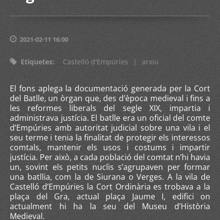
2021-02-11 16:00
Etiquetes
:
Castelló d'Empúries
|
arxiu
El fons aplega la documentació generada per la Cort
del Batlle, un òrgan que, des d’època medieval i fins a
les reformes liberals del segle XIX, impartia i
administrava justícia. El batlle era un oficial del comte
d’Empúries amb autoritat judicial sobre una vila i el
seu terme i tenia la finalitat de protegir els interessos
comtals, mantenir els usos i costums i impartir
justícia. Per això, a cada població del comtat n’hi havia
un, sovint els petits nuclis s’agrupaven per formar
una batllia, com la de Siurana o Verges. A la vila de
Castelló d’Empúries la Cort Ordinària es trobava a la
plaça del Gra, actual plaça Jaume I, edifici on
actualment hi ha la seu del Museu d’Història
Medieval.