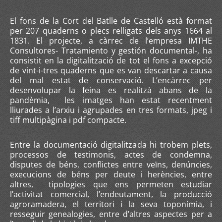
El fons de la Cort del Batlle de Castelló està format
per 207 quaderns o plecs relligats dels anys 1664 al
1831. El projecte, a càrrec de l’empresa IMTHE
Consultores- Tratamiento y gestión documental-, ha
consistit en la digitalització de tot el fons a excepció
de vint-i-tres quaderns que es van descartar a causa
del mal estat de conservació. L’encàrrec per
desenvolupar la feina es realitzà abans de la
pandèmia, les imatges han estat recentment
lliurades a l’arxiu i agrupades en tres formats, jpeg i
tiff multipàgina i pdf compacte.
Entre la documentació digitalitzada hi trobem plets,
processos de testimonis, actes de condemna,
disputes de béns, conflictes entre veïns, denúncies,
execucions de béns per deute i herències, entre
altres, tipologies que ens permeten estudiar
l’activitat comercial, l’endeutament, la producció
agroramadera, el territori i la seva toponímia, i
resseguir genealogies, entre d’altres aspectes per a