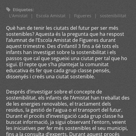
Etiquetes
:
L'Amistat
|
Escola Amistat
|
Figueres
|
sostenibilitat
Què han de tenir les ciutats del futur per ser més
sostenibles? Aquesta és la pregunta que ha respost
l’alumnat de l’Escola Amistat de Figueres durant
aquest trimestre. Des d’infantil 3 fins a 6è tots els
infants han investigat sobre la sostenibilitat i els
passos que cal que segueixi una ciutat per tal que ho
sigui. El repte que s’ha plantejat la comunitat
educativa és fer que cada grup classe pensés,
dissenyés i creés una ciutat sostenible.
Després d’investigar sobre el concepte de
sostenibilitat, els infants de l’Amistat han treballat des
de les energies renovables, el tractament dels
residus, la gestió de l’aigua o el transport del futur.
Durant el procés d’investigació cada grup classe ha
buscat informació, ja sigui observant l’entorn, veient
les iniciatives per fer més sostenibles el seu municipi,
fins a la consulta d’experts. Durant aquest procés