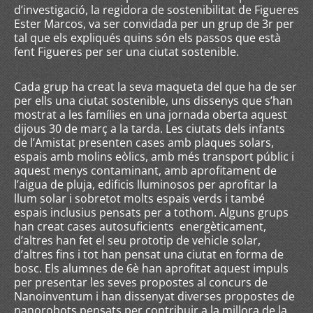
d’investigació, la regidora de sostenibilitat de Figueres
Ester Marcos, va ser convidada per un grup de 3r per
tal que els expliqués quins són els passos que està
fent Figueres per ser una ciutat sostenible.
Cada grup ha creat la seva maqueta del que ha de ser
per ells una ciutat sostenible, uns dissenys que s’han
mostrat a les famílies en una jornada oberta aquest
dijous 30 de març a la tarda. Les ciutats dels infants
de l’Amistat presenten cases amb plaques solars,
espais amb molins eòlics, amb més transport públic i
aquest menys contaminant, amb aprofitament de
l’aigua de pluja, edificis lluminosos per aprofitar la
llum solar i sobretot molts espais verds i també
espais inclusius pensats per a tothom. Alguns grups
han creat cases autosuficients energèticament,
d’altres han fet el seu prototip de vehicle solar,
d’altres fins i tot han pensat una ciutat en forma de
bosc. Els alumnes de 6è han aprofitat aquest impuls
per presentar les seves propostes al concurs de
Nanoinventum i han dissenyat diverses propostes de
nanorobots pensats per contribuir a la millora de la