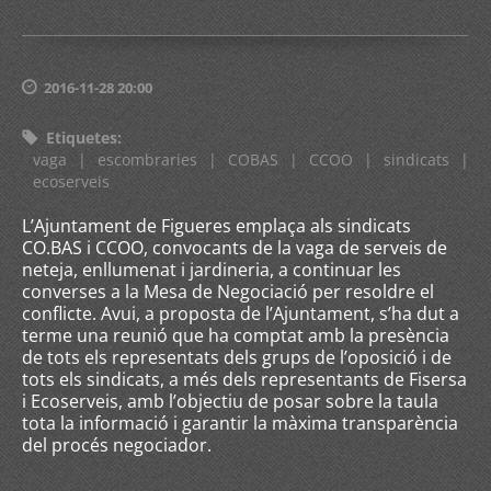
2016-11-28 20:00
Etiquetes
:
vaga
|
escombraries
|
COBAS
|
CCOO
|
sindicats
|
ecoserveis
L’Ajuntament de Figueres emplaça als sindicats
CO.BAS i CCOO, convocants de la vaga de serveis de
neteja, enllumenat i jardineria, a continuar les
converses a la Mesa de Negociació per resoldre el
conflicte. Avui, a proposta de l’Ajuntament, s’ha dut a
terme una reunió que ha comptat amb la presència
de tots els representats dels grups de l’oposició i de
tots els sindicats, a més dels representants de Fisersa
i Ecoserveis, amb l’objectiu de posar sobre la taula
tota la informació i garantir la màxima transparència
del procés negociador.