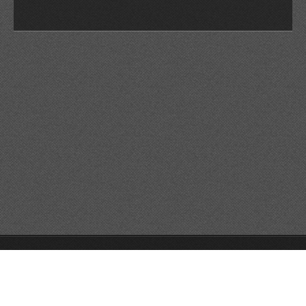
© 2026 Reservats tots els drets
Queda prohibida la
reproducció dels continguts sense autorització expressa. Article
32.1, paràgraf segon, Llei 23/2006 de la Propietat intel·lectual