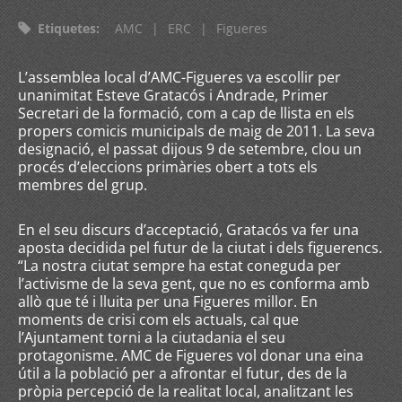
Etiquetes
:
AMC
|
ERC
|
Figueres
L’assemblea local d’AMC-Figueres va escollir per
unanimitat Esteve Gratacós i Andrade, Primer
Secretari de la formació, com a cap de llista en els
propers comicis municipals de maig de 2011. La seva
designació, el passat dijous 9 de setembre, clou un
procés d’eleccions primàries obert a tots els
membres del grup.
En el seu discurs d’acceptació, Gratacós va fer una
aposta decidida pel futur de la ciutat i dels figuerencs.
“La nostra ciutat sempre ha estat coneguda per
l’activisme de la seva gent, que no es conforma amb
allò que té i lluita per una Figueres millor. En
moments de crisi com els actuals, cal que
l’Ajuntament torni a la ciutadania el seu
protagonisme. AMC de Figueres vol donar una eina
útil a la població per a afrontar el futur, des de la
pròpia percepció de la realitat local, analitzant les