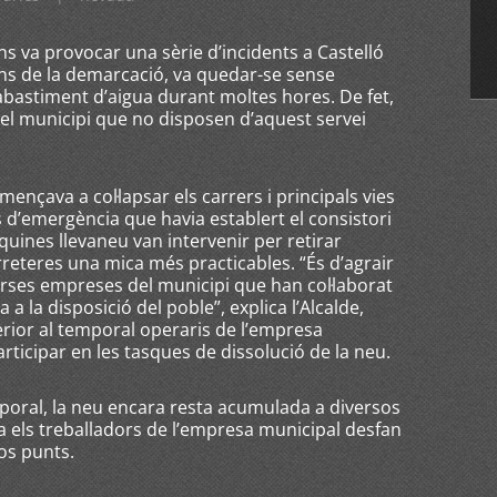
ns va provocar una sèrie d’incidents a Castelló
s de la demarcació, va quedar-se sense
abastiment d’aigua durant moltes hores. De fet,
del municipi que no disposen d’aquest servei
ençava a col·lapsar els carrers i principals vies
 d’emergència que havia establert el consistori
àquines llevaneu van intervenir per retirar
arreteres una mica més practicables. “És d’agrair
verses empreses del municipi que han col·laborat
 a la disposició del poble”, explica l’Alcalde,
erior al temporal operaris de l’empresa
ticipar en les tasques de dissolució de la neu.
poral, la neu encara resta acumulada a diversos
ca els treballadors de l’empresa municipal desfan
os punts.