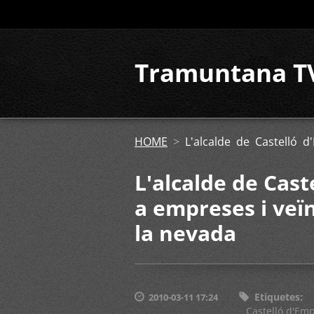
Tramuntana T
HOME
>
L'alcalde de Castelló d
L'alcalde de Cast
a empreses i veïn
la nevada
Etiquetes
:
2010-03-11 17:24
Castelló d'Em