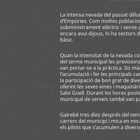
La intensa nevada del passat dillu
d’Empúries. Com moltes poblacion
subministrament elèctric i sense 
encara avui dijous, hi ha sectors 
bàsic.
Quan la intensitat de la nevada com
del terme municipal les previsions
van portar-se a la pràctica. Sis m
l’acumulació i fer les principals c
la participació de bon grat de di
oferint les seves eines i maquinària
Salvi Güell. Durant les hores post
municipal de serveis també van par
Gairebé tres dies després del tem
carrers del municipi i mica en mi
els pilots que s’acumulen a divers