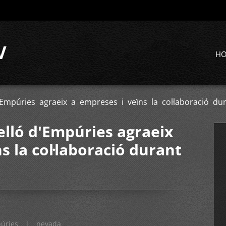
V
H
'Empúries agraeix a empreses i veïns la col·laboració du
elló d'Empúries agraeix
s la col·laboració durant
púries
|
nevada