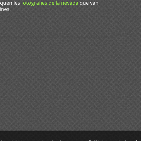
iquen les
fotografies de la nevada
que van
ines.