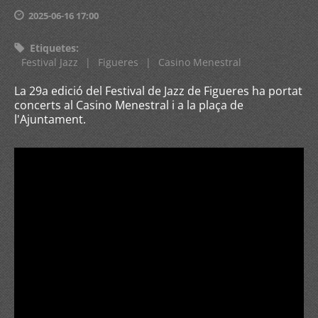
2025-06-16 17:00
Etiquetes
:
Festival Jazz
|
Figueres
|
Casino Menestral
La 29a edició del Festival de Jazz de Figueres ha portat
concerts al Casino Menestral i a la plaça de
l'Ajuntament.