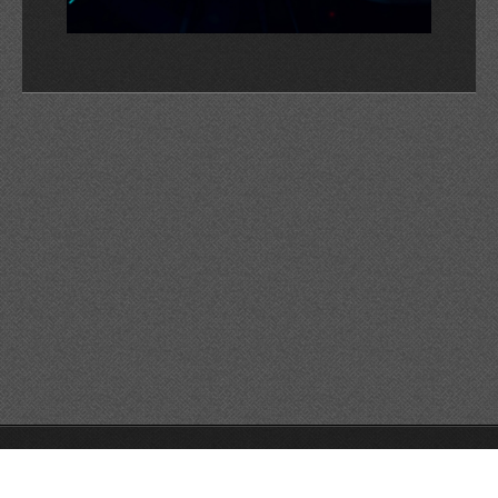
© 2026 Reservats tots els drets
Queda prohibida la
reproducció dels continguts sense autorització expressa. Article