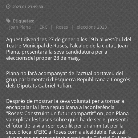
2023-01-23 19:30
Etiquetes
:
Joan Plana
|
ERC
|
Roses
|
eleccions 2023
Aquest divendres 27 de gener a les 19 h al vestíbul del
Teatre Municipal de Roses, l'alcalde de la ciutat, Joan
Plana, presentarà la seva candidatura per a
eleccionsdel proper 28 de maig.
Plana ho farà acompanyat de l'actual portaveu del
grup parlamentari d'Esquerra Republicana a Congrés
dels Diputats Gabriel Rufián.
Després de mostrar la seva voluntat per a tornar a
encapçalar la llista republicana a laconferència
"Roses: Construint un futur compartit" on Joan Plana
va explicar lesbases sobre quin ha de ser el present i
el futur de la vila i ser escollit per unanimitat per la
secció local d'ERC a Roses com a alcaldable, l'actual