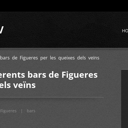
V
H
 bars de Figueres per les queixes dels veïns
erents bars de Figueres
els veïns
Figueres
|
bars