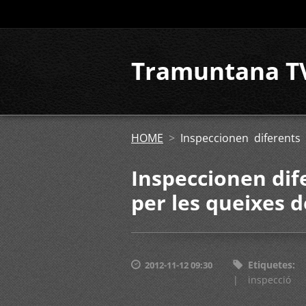
Tramuntana T
HOME
>
Inspeccionen diferents
Inspeccionen dif
per les queixes d
Etiquetes
:
2012-11-12 09:30
|
inspecció