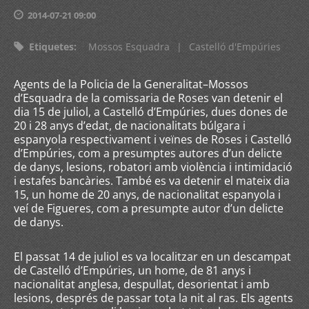
2014-07-21 09:00
Etiquetes
:
Mossos Esquadra
|
Castelló d'Empúries
Agents de la Policia de la Generalitat–Mossos
d’Esquadra de la comissaria de Roses van detenir el
dia 15 de juliol, a Castelló d’Empúries, dues dones de
20 i 28 anys d’edat, de nacionalitats búlgara i
espanyola respectivament i veïnes de Roses i Castelló
d’Empúries, com a presumptes autores d’un delicte
de danys, lesions, robatori amb violència i intimidació
i estafes bancàries. També es va detenir el mateix dia
15, un home de 20 anys, de nacionalitat espanyola i
veí de Figueres, com a presumpte autor d’un delicte
de danys.
El passat 14 de juliol es va localitzar en un descampat
de Castelló d’Empúries, un home, de 81 anys i
nacionalitat anglesa, despullat, desorientat i amb
lesions, després de passar tota la nit al ras. Els agents