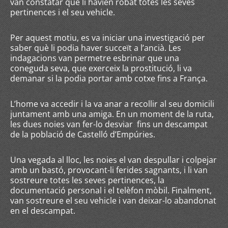
van constatar que li havien robat totes les seves
pertinences i el seu vehicle.
Per aquest motiu, es va iniciar una investigació per
saber què li podia haver succeït a l’ancià. Les
indagacions van permetre esbrinar que una
coneguda seva, que exerceix la prostitució, li va
demanar si la podia portar amb cotxe fins a França.
L’home va accedir i la va anar a recollir al seu domicili
juntament amb una amiga. En un moment de la ruta,
les dues noies van fer-lo desviar fins un descampat
de la població de Castelló d’Empúries.
Una vegada al lloc, les noies el van despullar i colpejar
amb un bastó, provocant-li ferides sagnants, i li van
sostreure totes les seves pertinences, la
documentació personal i el telèfon mòbil. Finalment,
van sostreure el seu vehicle i van deixar-lo abandonat
en el descampat.