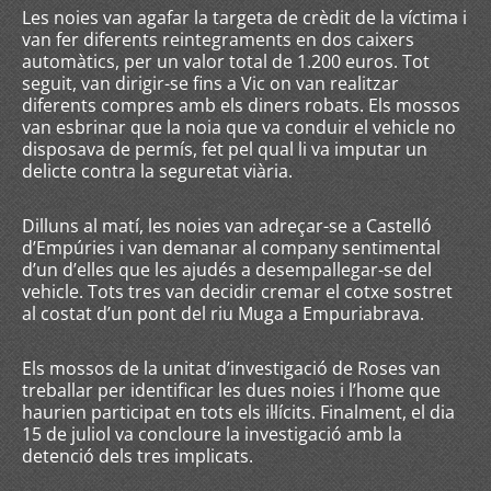
Les noies van agafar la targeta de crèdit de la víctima i
van fer diferents reintegraments en dos caixers
automàtics, per un valor total de 1.200 euros. Tot
seguit, van dirigir-se fins a Vic on van realitzar
diferents compres amb els diners robats. Els mossos
van esbrinar que la noia que va conduir el vehicle no
disposava de permís, fet pel qual li va imputar un
delicte contra la seguretat viària.
Dilluns al matí, les noies van adreçar-se a Castelló
d’Empúries i van demanar al company sentimental
d’un d’elles que les ajudés a desempallegar-se del
vehicle. Tots tres van decidir cremar el cotxe sostret
al costat d’un pont del riu Muga a Empuriabrava.
Els mossos de la unitat d’investigació de Roses van
treballar per identificar les dues noies i l’home que
haurien participat en tots els il·lícits. Finalment, el dia
15 de juliol va concloure la investigació amb la
detenció dels tres implicats.