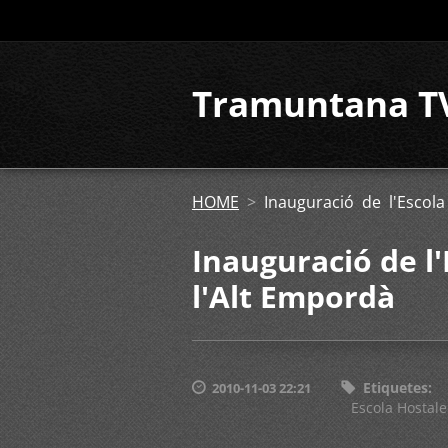
Tramuntana T
HOME
>
Inauguració de l'Escola
Inauguració de l'
l'Alt Empordà
Etiquetes
:
2010-11-03 22:21
Escola Hostale