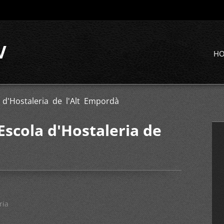
V
H
 d'Hostaleria de l'Alt Empordà
Escola d'Hostaleria de
ria