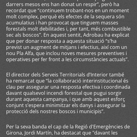
darrers mesos ens han donat un respir”, però ha
recordat que “continuem trobant-nos en un moment
molt complex, perquè els efectes de la sequera són
acumulatius i han provocat que tinguem masses
forestals molt debilitades i, per tant, més combustible
sec als boscos”. En aquest sentit, Adrobau ha explicat
que per donar resposta a aquesta situació “s’ha
previst un augment de mitjans i efectius, així com un
nou Pla Alfa, que inclou noves mesures preventives i
operatives per fer front a les circumstàncies actuals”.
El director dels Serveis Territorials d’Interior també
ha remarcat que “la col·laboració interinstitucional és
clau per assegurar una resposta efectiva i coordinada
davant qualsevol incendi forestal que pugui sorgir
durant aquesta campanya, i que amb aquest esforç
conjunt s’espera minimitzar els danys i assegurar la
protecció dels nostres boscos i municipis”.
Per la seva banda el cap de la Regió d'Emergències de
Girona, Jordi Martín, ha destacat que "davant les