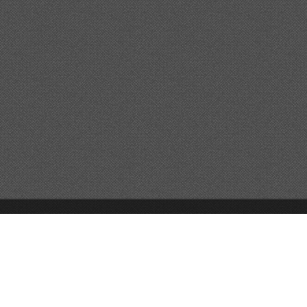
© 2026 Reservats tots els drets
Queda prohibida la
reproducció dels continguts sense autorització expressa. Article
32.1, paràgraf segon, Llei 23/2006 de la Propietat intel·lectual