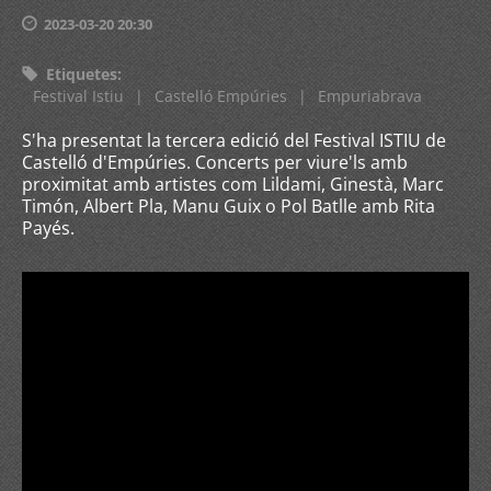
2023-03-20 20:30
Etiquetes
:
Festival Istiu
|
Castelló Empúries
|
Empuriabrava
S'ha presentat la tercera edició del Festival ISTIU de
Castelló d'Empúries. Concerts per viure'ls amb
proximitat amb artistes com Lildami, Ginestà, Marc
Timón, Albert Pla, Manu Guix o Pol Batlle amb Rita
Payés.