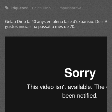
Etiquetes
:
Gelati Dino
|
Empuriabrava
Gelati Dino fa 40 anys en plena fase d'expansió. Dels 9
gustos inicials ha passat a més de 70.