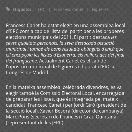
Etiquetes
:
ERC
|
Francesc Canet
|
Figueres
Francesc Canet ha estat elegit en una assemblea local
d'ERC com a cap de llista del partit per a les properes
eleccions municipals del 2011. El partit destaca
les
seves qualitats personals, la seva destacada actuació
municipal i també els bons resultats obtinguts d'ençà que
ell encapçala les llistes d'Esquerra, els millors des del final
del franquisme
. Actualment Canet és el cap de
l'oposició municipal de Figueres i diputat d'ERC al
Congrés de Madrid.
En la mateixa assemblea, celebrada divendres, es va
elegir també la Comissió Electoral Local, encarregada
de preparar les llistes, que és integrada pel mateix
candidat, Francesc Canet i per Jordi Giró (president de
la secció local), Xavier Besora (director de campanya),
Marc Pons (secretari de finances) i Grau Quintana
(representant de les JERC).