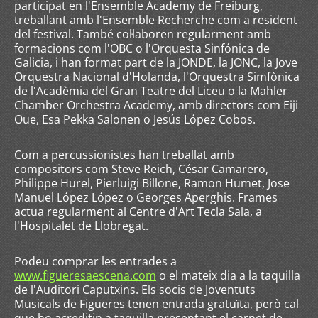
participat en l'Ensemble Academy de Freiburg,
treballant amb l'Ensemble Recherche com a resident
del festival. També col·laboren regularment amb
formacions com l'OBC o l'Orquesta Sinfónica de
Galicia, i han format part de la JONDE, la JONC, la Jove
Orquestra Nacional d'Holanda, l'Orquestra Simfònica
de l'Acadèmia del Gran Teatre del Liceu o la Mahler
Chamber Orchestra Academy, amb directors com Eiji
Oue, Esa Pekka Salonen o Jesús López Cobos.
Com a percussionistes han treballat amb
compositors com Steve Reich, César Camarero,
Philippe Hurel, Pierluigi Billone, Ramon Humet, Jose
Manuel López López o Georges Aperghis. Frames
actua regularment al Centre d'Art Tecla Sala, a
l'Hospitalet de Llobregat.
Podeu comprar les entrades a
www.figueresaescena.com
o el mateix dia a la taquilla
de l'Auditori Caputxins. Els socis de Joventuts
Musicals de Figueres tenen entrada gratuïta, però cal