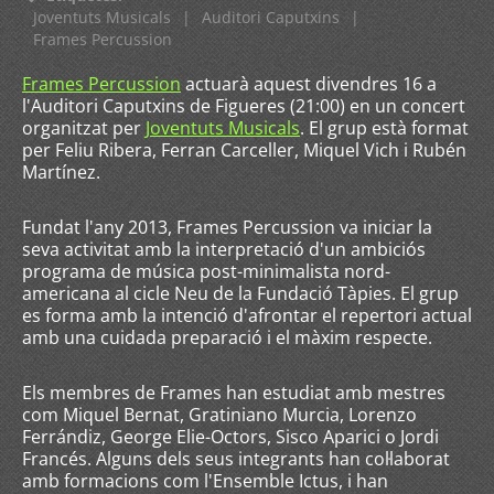
Joventuts Musicals
|
Auditori Caputxins
|
Frames Percussion
Frames Percussion
actuarà aquest divendres 16 a
l'Auditori Caputxins de Figueres (21:00) en un concert
organitzat per
Joventuts Musicals
. El grup està format
per Feliu Ribera, Ferran Carceller, Miquel Vich i Rubén
Martínez.
Fundat l'any 2013, Frames Percussion va iniciar la
seva activitat amb la interpretació d'un ambiciós
programa de música post-minimalista nord-
americana al cicle Neu de la Fundació Tàpies. El grup
es forma amb la intenció d'afrontar el repertori actual
amb una cuidada preparació i el màxim respecte.
Els membres de Frames han estudiat amb mestres
com Miquel Bernat, Gratiniano Murcia, Lorenzo
Ferrándiz, George Elie-Octors, Sisco Aparici o Jordi
Francés. Alguns dels seus integrants han col·laborat
amb formacions com l'Ensemble Ictus, i han